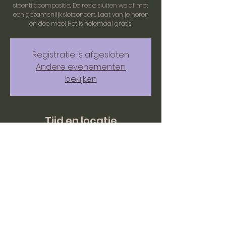
steentijdcompositie. De reeks sluiten we af met
een gezamenlijk slotconcert. Laat van je horen
en doe mee! Het is helemaal gratis!
Registratie is afgesloten
Andere evenementen
bekijken
Tijd en locatie
06 jul 2025, 10:00 – 12:30
BC mOERveld, Hazenstraat 1, 6243 EC
Moorveld, Nederland