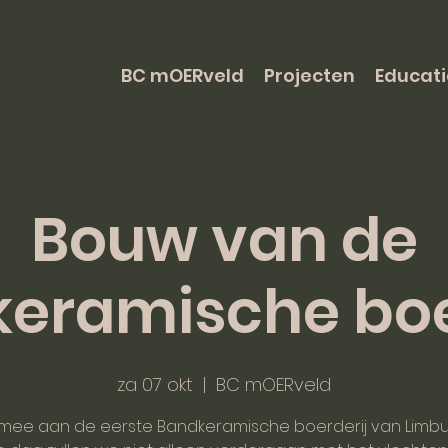
BC mOERveld
Projecten
Educati
Bouw van de
eramische boe
za 07 okt
  |  
BC mOERveld
mee aan de eerste Bandkeramische boerderij van Limbu