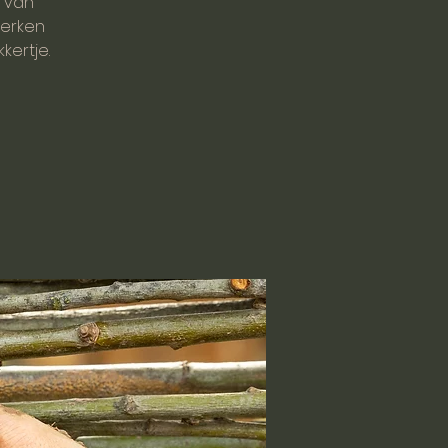
n van
werken
kertje.