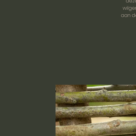
deze
wilge
aan de