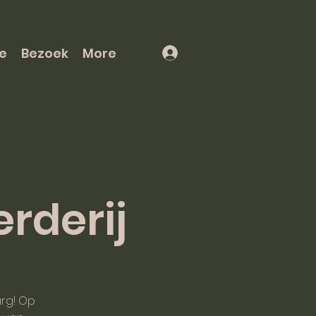
e
Bezoek
More
rderij
rg! Op