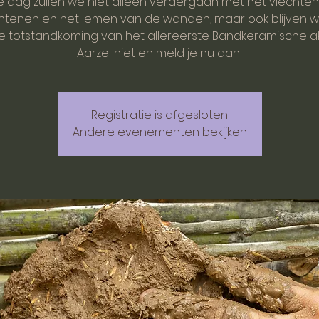
 dag zullen we niet alleen verdergaan met het vlechte
ntenen en het lemen van de wanden, maar ook blijven 
 totstandkoming van het allereerste Bandkeramische ak
Aarzel niet en meld je nu aan!
Registratie is afgesloten
Andere evenementen bekijken