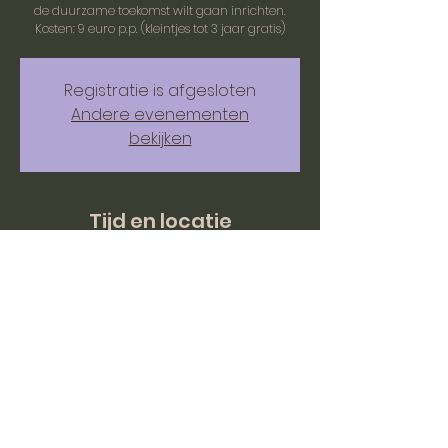
de duurzame toekomst wilt gaan inrichten.
Kosten: 9 euro p.p. (kleintjes tot 3 jaar gratis)
Registratie is afgesloten
Andere evenementen
bekijken
Tijd en locatie
27 okt 2024, 14:00 – 15:00
BC mOERveld, Hazenstraat 1, 6243 EC
Moorveld, Nederland