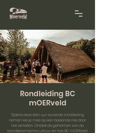
Rondleiding BC
mOERveld
Tijdens deze één uur durende rondleiding
nemen we je mee op een boeiende reis door
het verleden. Ontdek de geheimen van de
bandkeramische cultuur en hoe BC mOERveld