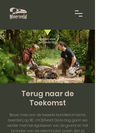
Terug naar de
Toekomst
Bouw mee aan de tweede bandkeramische
boerderij op BC mOERveld! Deze dag gaan we
verder met het egaliseren van de grond en het
branden van de eikenhouten palen. Ben je