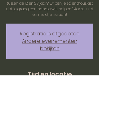
tussen de 12 en 27 jaar? Of ben je zó enthousiast
dat je graag een handje wilt helpen? Aarzel niet
en meld je nu aan!
Registratie is afgesloten
Andere evenementen
bekijken
Tijd en locatie
20 feb 2025, 11:00 – 16:30
BC mOERveld, Hazenstraat 1, 6243 EC
Moorveld, Nederland