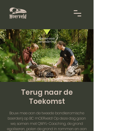
Terug naar de
Toekomst
Bouw mee aan de tweede bandkeramische
boerderij op BC mOERveld! Op deze dag gaan
we, samen met QWYL-Coaching, de grond
egaliseren, palen de grond in rammen en aan