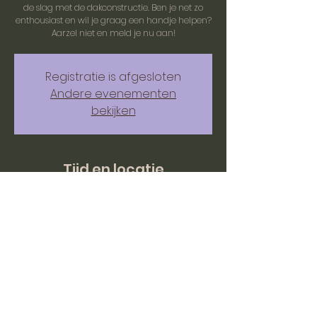
de slag met de dakconstructie. Ben je net zo
enthousiast en wil je graag een handje helpen?
Aarzel niet en meld je nu aan!
Registratie is afgesloten
Andere evenementen
bekijken
Tijd en locatie
14 mrt 2025, 10:00 – 16:00
BC mOERveld, Hazenstraat 1, 6243 EC
Moorveld, Nederland