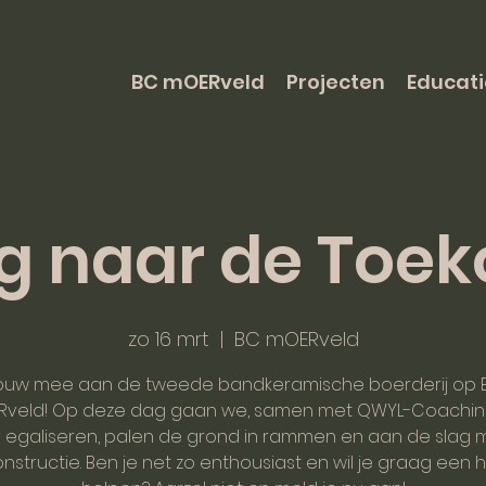
BC mOERveld
Projecten
Educati
g naar de Toe
zo 16 mrt
  |  
BC mOERveld
ouw mee aan de tweede bandkeramische boerderij op 
veld! Op deze dag gaan we, samen met QWYL-Coachin
 egaliseren, palen de grond in rammen en aan de slag 
nstructie. Ben je net zo enthousiast en wil je graag een 