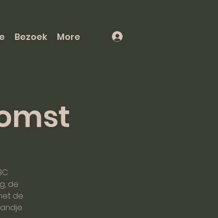
e
Bezoek
More
komst
BC
g, de
met de
handje