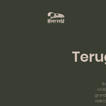
Teru
B
mOER
grond
dakco