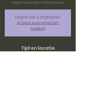
helpen? Aarzel niet en meld je nu aan!
Registratie is afgesloten
Andere evenementen
bekijken
Tijd en locatie
13 aug 2025, 10:00 – 16:00
BC mOERveld, Hazenstraat 1, 6243 EC
Moorveld, Nederland
© Stichting mOERveld 2026 - Alle rechten voorbehouden