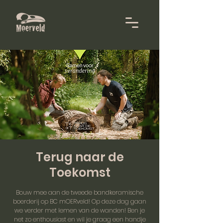
Terug naar de
Toekomst
Bouw mee aan de tweede bandkeramische
boerderij op BC mOERveld! Op deze dag gaan
we verder met lemen van de wanden! Ben je
net zo enthousiast en wil je graag een handje