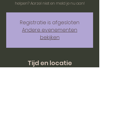
helpen? Aarzel niet en meld je nu aan!
Registratie is afgesloten
Andere evenementen
bekijken
Tijd en locatie
14 sep 2025, 10:00 – 15:00
BC mOERveld, Hazenstraat 1, 6243 EC
Moorveld, Nederland
© Stichting mOERveld 2026 - Alle rechten voorbehouden