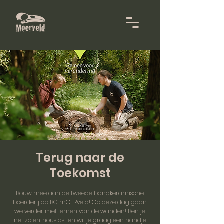
Terug naar de
Toekomst
Bouw mee aan de tweede bandkeramische
boerderij op BC mOERveld! Op deze dag gaan
we verder met lemen van de wanden! Ben je
net zo enthousiast en wil je graag een handje