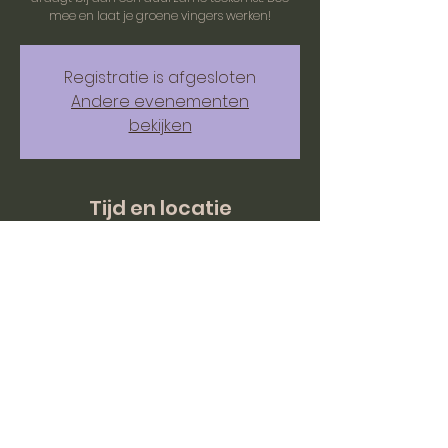
mee en laat je groene vingers werken!
Registratie is afgesloten
Andere evenementen
bekijken
Tijd en locatie
23 mrt 2025, 10:00 – 16:00
BC mOERveld, Hazenstraat 1, 6243 EC
Moorveld, Nederland
© Stichting mOERveld 2026 - Alle rechten voorbehouden