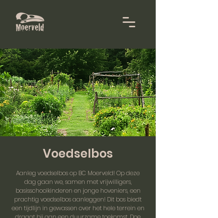
Voedselbos
Aanleg voedselbos op BC Moerveld! Op deze
dag gaan we, samen met vrijwilligers,
basisschoolkinderen en jonge hoveniers, een
prachtig voedselbos aanleggen! Dit bos biedt
een tijdlijn in gewassen over het hele terrein en
draagt bij aan een duurzame toekomst. Doe