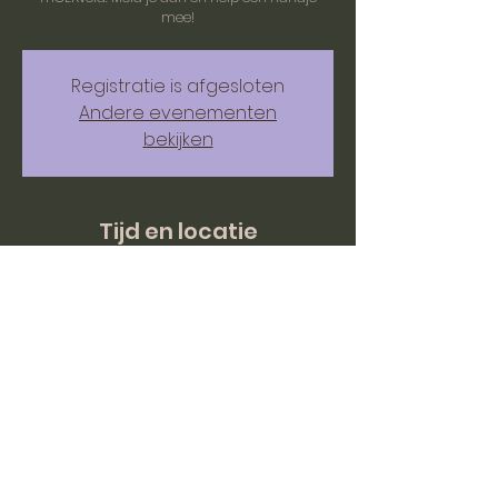
mee!
Registratie is afgesloten
Andere evenementen
bekijken
Tijd en locatie
31 mei 2026, 10:00 – 16:00
BC mOERveld, Hazenstraat 1, 6243 EC
Moorveld, Nederland
© Stichting mOERveld 2026 - Alle rechten voorbehouden