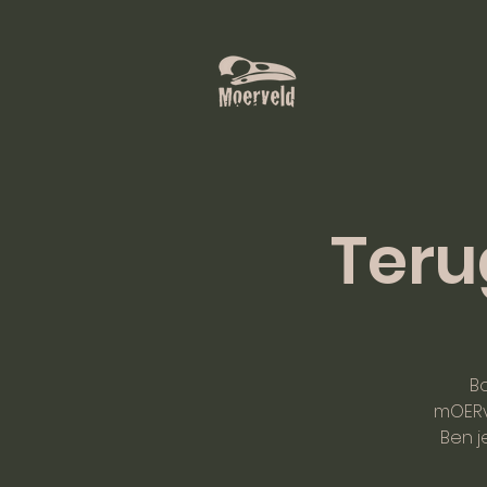
Teru
B
mOERv
Ben j