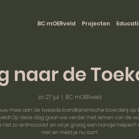
BC mOERveld
Projecten
Educati
g naar de Toe
zo 27 jul
  |  
BC mOERveld
ouw mee aan de tweede bandkeramische boerderij op 
eld! Op deze dag gaan we verder met lemen van de w
e net zo enthousiast en wil je graag een handje helpen? 
niet en meld je nu aan!