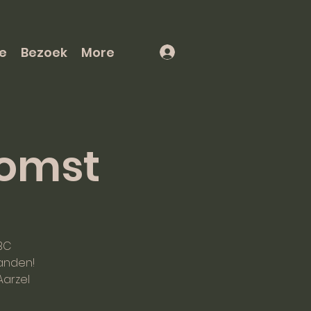
e
Bezoek
More
komst
BC
anden!
Aarzel