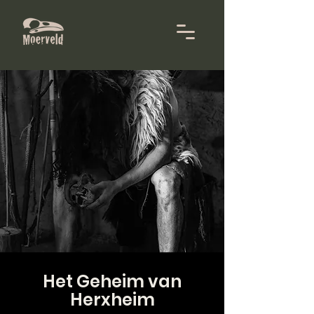
Het Geheim van
Herxheim